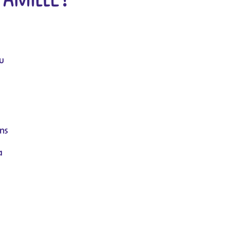
u
ns
a