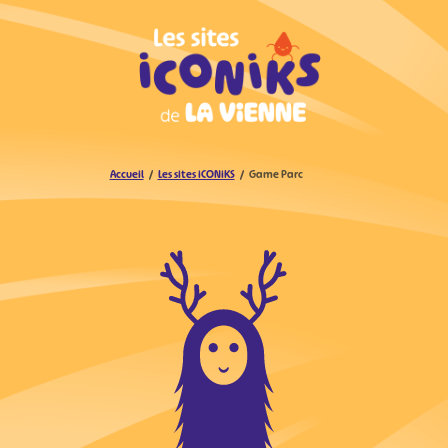
Accueil
Les sites iCONiKS
Game Parc