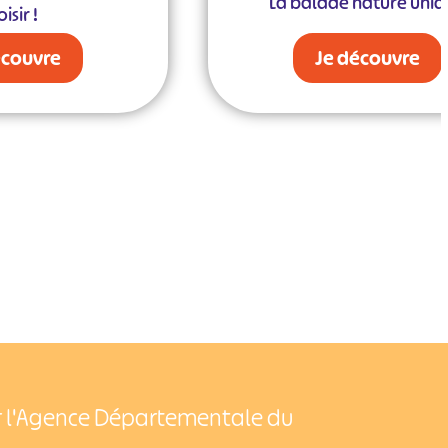
La balade nature uni
isir !
écouvre
Je découvre
ar l'Agence Départementale du