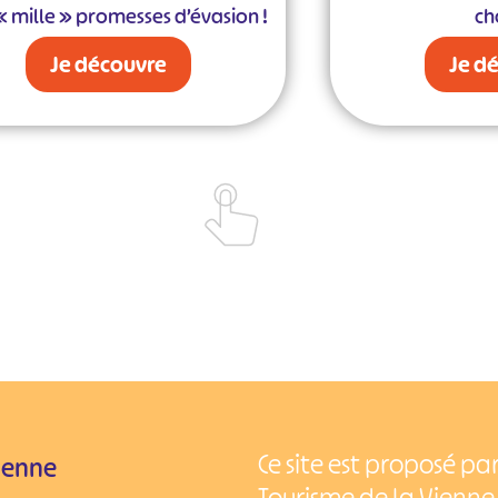
« mille » promesses d’évasion !
cho
Je découvre
Je d
Ce site est proposé p
Vienne
Tourisme de la Vienne