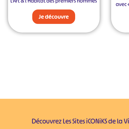
L'Art & l'Habitat des premiers hommes
avec 
Je découvre
Découvrez Les Sites iCONiKS de la 