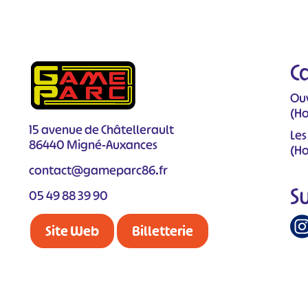
C
Ouv
(Ho
15 avenue de Châtellerault
Les
86440 Migné-Auxances
(Ho
contact@gameparc86.fr
S
05 49 88 39 90
Site Web
Billetterie